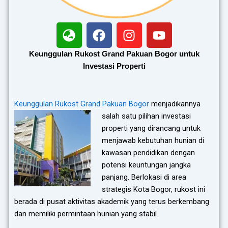
G
F
I
Y
l
a
n
o
o
c
s
u
Keunggulan Rukost Grand Pakuan Bogor untuk
b
e
t
t
Investasi Properti
e
b
a
u
-
o
g
b
a
o
r
e
Keunggulan Rukost Grand Pakuan Bogor
menjadikannya
s
k
a
salah satu pilihan investasi
i
m
properti yang dirancang untuk
a
menjawab kebutuhan hunian di
kawasan pendidikan dengan
potensi keuntungan jangka
panjang. Berlokasi di area
strategis Kota Bogor, rukost ini
berada di pusat aktivitas akademik yang terus berkembang
dan memiliki permintaan hunian yang stabil.