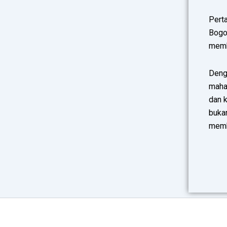
Perta
Bogor
memb
Deng
mahas
dan 
bukan
membe