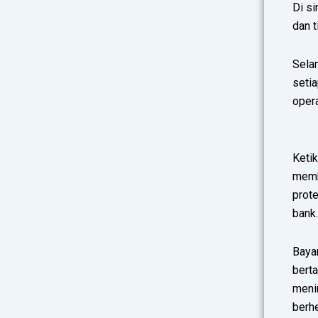
Di si
dan t
Selam
setia
opera
Keti
memb
prote
bank.
Baya
bert
menin
berhe