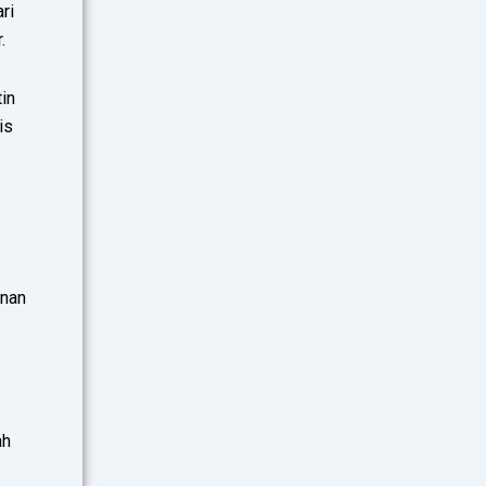
ri
.
in
is
unan
ah