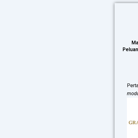
Lewati
ke
konten
Ma
Peluan
Perta
modal