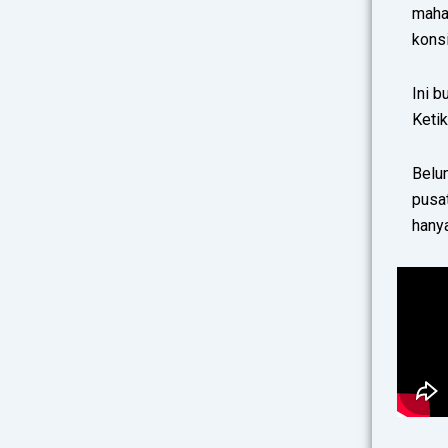
maha
konsi
Ini b
Ketik
Belu
pusa
hanya