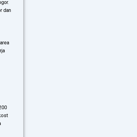
ogor.
r dan
 area
rja
–200
kost
a