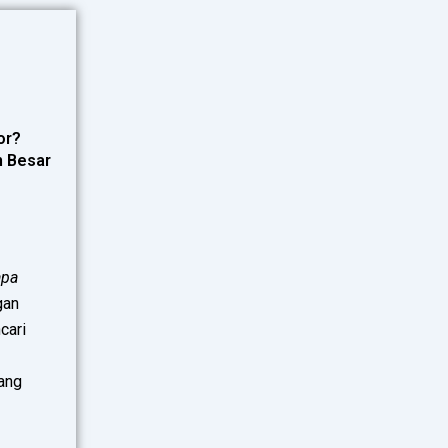
or?
n Besar
apa
gan
cari
ang