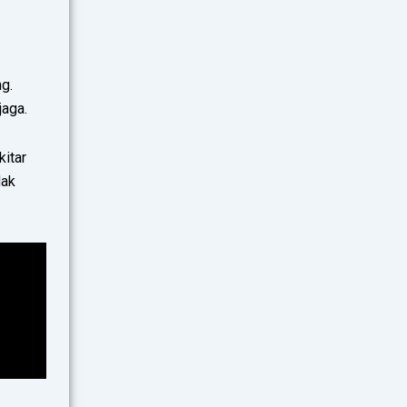
ng.
jaga.
kitar
dak