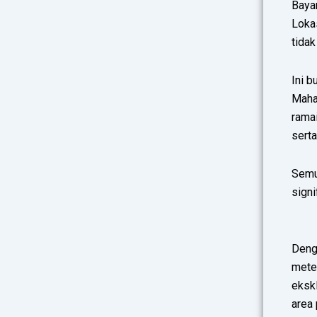
Bayan
Loka
tidak
Ini b
Maha
rama
serta
Semua
signi
Deng
mete
ekskl
area 