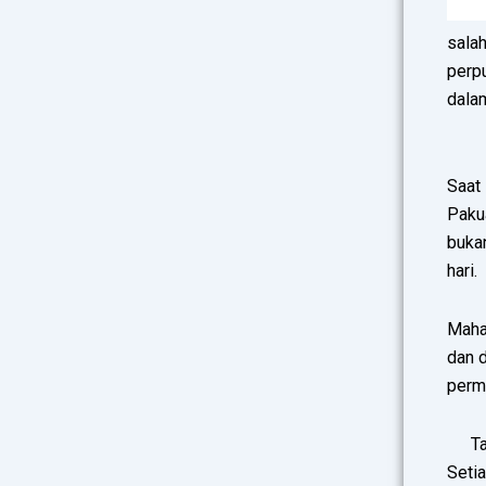
salah
perp
dalam
Saat 
Paku
bukan
hari.
Maha
dan d
permi
T
Seti