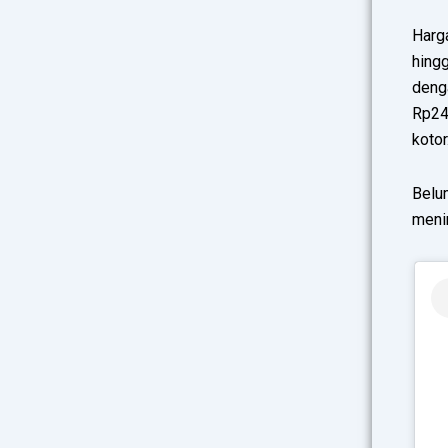
Harga
hingg
deng
Rp24
kotor
Belu
meni