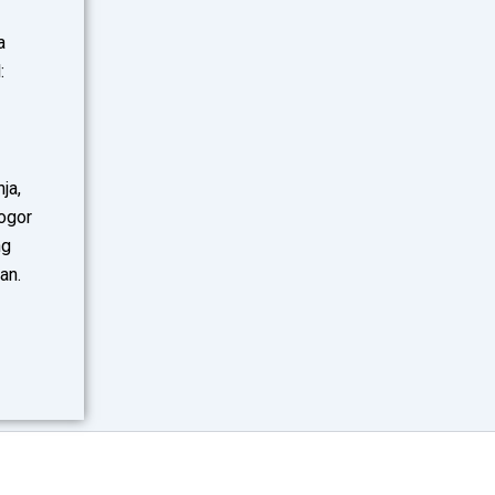
a
:
ja,
Bogor
ng
an.