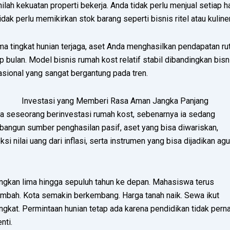
nilah kekuatan properti bekerja. Anda tidak perlu menjual setiap ha
idak perlu memikirkan stok barang seperti bisnis ritel atau kuliner
a tingkat hunian terjaga, aset Anda menghasilkan pendapatan rut
p bulan. Model bisnis rumah kost relatif stabil dibandingkan bisn
sional yang sangat bergantung pada tren.
Investasi yang Memberi Rasa Aman Jangka Panjang
ka seseorang berinvestasi rumah kost, sebenarnya ia sedang
angun sumber penghasilan pasif, aset yang bisa diwariskan,
ksi nilai uang dari inflasi, serta instrumen yang bisa dijadikan ag
ngkan lima hingga sepuluh tahun ke depan. Mahasiswa terus
ambah. Kota semakin berkembang. Harga tanah naik. Sewa ikut
gkat. Permintaan hunian tetap ada karena pendidikan tidak pern
nti.