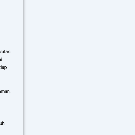
i
sitas
ni
tiap
aman,
uh